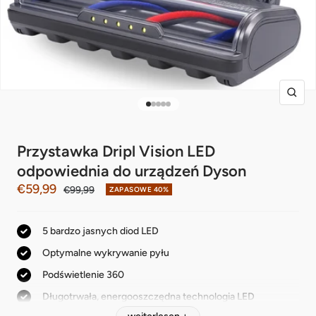
Zoo
Przystawka Dripl Vision LED
odpowiednia do urządzeń Dyson
Angebotspreis
€59,99
Regulärer
€99,99
ZAPASOWE
40%
Preis
5 bardzo jasnych diod LED
Optymalne wykrywanie pyłu
Podświetlenie 360
Długotrwała, energooszczędna technologia LED