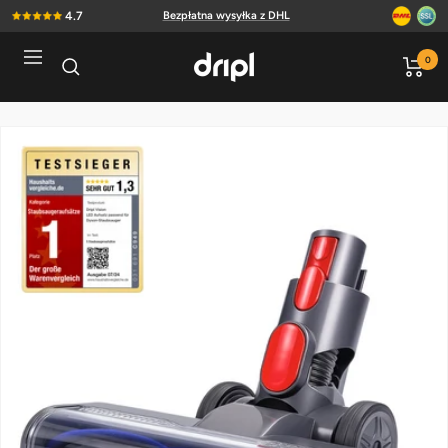
Bezpośrednio
4.7
Bezpłatna wysyłka z DHL
do
treści
Nawigacja
Dripl
0
Home