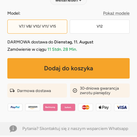
Kompatybilny ze wszystkimi obecnymi modelami Dyson
Model:
Pokaż modele
V7/ V8/ V10/ V11/ V15
V12
DARMOWA dostawa do
Dienstag, 11. August
Zamówienie w ciągu
11 Stdn. 28 Min.
Dodaj do koszyka
30-dniowa gwarancja
Darmowa dostawa
zwrotu pieniędzy
Pytania? Skontaktuj się z naszym wsparciem Whatsapp