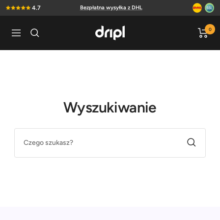
Bezpośrednio
4.7
Bezpłatna wysyłka z DHL
do
treści
Dripl
0
Nawigacja
Home
Wyszukiwanie