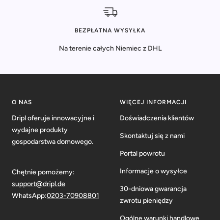
BEZPŁATNA WYSYŁKA
Na terenie całych Niemiec z DHL
O NAS
WIĘCEJ INFORMACJI
Dripl oferuje innowacyjne i
Doświadczenia klientów
wydajne produkty
Skontaktuj się z nami
gospodarstwa domowego.
Portal powrotu
Informacje o wysyłce
Chętnie pomożemy:
support@dripl.de
30-dniowa gwarancja
WhatsApp:
0203-70908801
zwrotu pieniędzy
Ogólne warunki handlowe